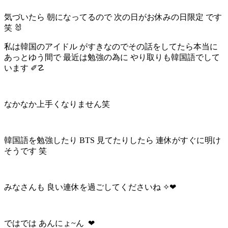
気づいたら 朝になってるので 次の日がお休みの日限定 です
笑 🐰
私は韓国のアイドル がすきなのでその話をしてたら本当に
あっとゆう間で 最近は勉強の為に やり取りも韓国語でして
います ✐☡
なかなか上手くなりません笑
韓国語を勉強したり BTS 見てたりしたら 連休がすぐに明け
そうです 笑
みなさんも 良い連休を過ごしてくださいね ✧‪‪❤︎‬
ではでは あんにょ~ん ‪‪❤︎‬