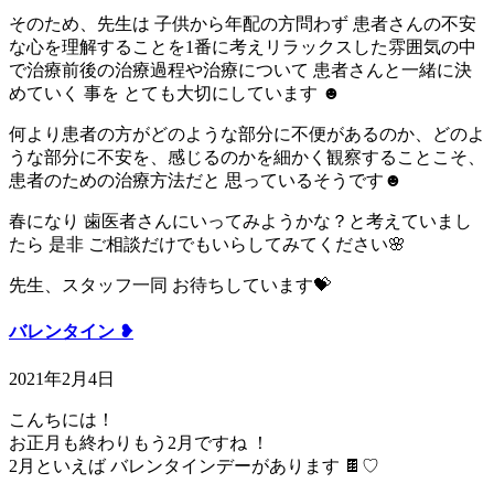
そのため、先生は 子供から年配の方問わず 患者さんの不安
な心を理解することを1番に考えリラックスした雰囲気の中
で治療前後の治療過程や治療について 患者さんと一緒に決
めていく 事を とても大切にしています ☻
​何より患者の方がどのような部分に不便があるのか、どのよ
うな部分に不安を、感じるのかを細かく観察することこそ、
患者のための治療方法だと 思っているそうです☻
春になり 歯医者さんにいってみようかな？と考えていまし
たら 是非 ご相談だけでもいらしてみてください🌸
先生、スタッフ一同 お待ちしています💝
バレンタイン ❥
2021年2月4日
こんちには！
お正月も終わりもう2月ですね ！
2月といえば バレンタインデーがあります 🍫♡