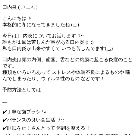
口内炎 ( ｡>﹏<｡)
こんにちは ✧
本格的に冬になってきましたね (;_;)
今日は 口内炎についてお話します☽･:
誰もが１回は苦しんだ事がある口内炎 (;_;)
私も口内炎が出来やすくて いつも苦しんでます(;_;)
口内炎は頬の内側、歯茎、舌などの粘膜に起こる炎症のこと
です。
種類もいろいろあって ストレスや体調不良によるものや 噛
んでしまったり、ウィルス性のもの などです！
予防方法としては
__
✔️丁寧な歯ブラシ 🦷
✔️バランスの良い食生活 ☽･:
✔️睡眠をたくさんとって 体調を整える ！