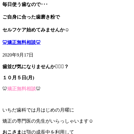
毎日使う歯なので･･･
ご自身に合った歯磨き粉で
セルフケア始めてみませんか☺
🦷矯正無料相談🦷
2020年9月17日
歯並び気になりませんか💁🏻‍♀️？
１０月５日(月)
🦷
矯正無料相談
🦷
いちだ歯科では月はじめの月曜に
矯正の専門医の先生がいらっしゃいます☺️
おこさま
は顎の成長中を利用して