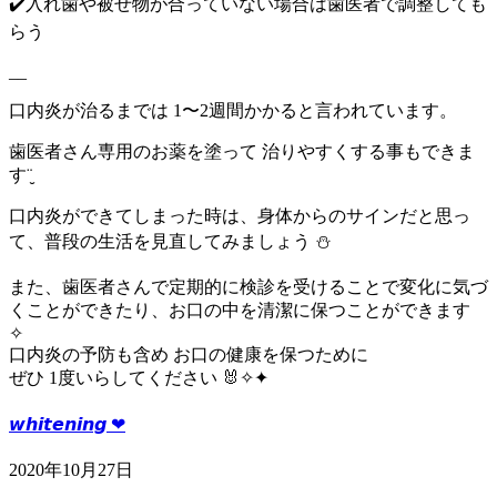
✔️入れ歯や被せ物が合っていない場合は歯医者で調整しても
らう
__
口内炎が治るまでは 1〜2週間かかると言われています。
歯医者さん専用のお薬を塗って 治りやすくする事もできま
す¨̮
口内炎ができてしまった時は、身体からのサインだと思っ
て、普段の生活を見直してみましょう ⛄️
また、歯医者さんで定期的に検診を受けることで変化に気づ
くことができたり、お口の中を清潔に保つことができます
✧
口内炎の予防も含め お口の健康を保つために
ぜひ 1度いらしてください 🐰✧✦
𝙬𝙝𝙞𝙩𝙚𝙣𝙞𝙣𝙜 ‪‪❤︎‬
2020年10月27日