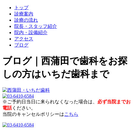
トップ
診療案内
診療の流れ
院長・スタッフ紹介
院内・設備紹介
アクセス
ブログ
ブログ｜西蒲田で歯科をお探
しの方はいちだ歯科まで
※ご予約日当日に来られなくなった場合は、
必ず当院までお
電話
ください。
当院のキャンセルポリシーは
こちら