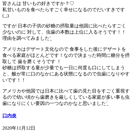
皆さんは 甘いもの好きですか？♡
私甘いものを食べたらすごく幸せになるのでだいすきです
(_;)
ですが 日本の子供の砂糖の摂取量は他国に比べたらすごく
少ないのに 対して、虫歯の本数は上位に入るそうです！！
理由を調べてみました¨̮
アメリカはデザート文化なので 食事をした後にデザートを
食べる家庭がほとんどです！なので決まった時間に糖分を摂
取して 歯を磨くそうです ！
砂糖は摂取する量が少量でも一日に何度も口にしてしまう
と、酸が常に口のなかにある状態になるので虫歯になりやす
いです！！
アメリカや他国では日本に比べて歯の見た目をすごく重視す
るので幼い頃から歯磨きを厳しくしている家庭が多い事も虫
歯になりにくい要因の一つなのかなと思いました¨̮
口内炎
2020年11月12日