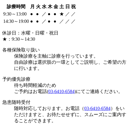
診療時間
月
火
水
木
金
土
日
祝
9:30～13:00
●
●
／
●
●
★
／
／
14:30～19:00
●
●
／
●
●
／
／
／
休診日：水曜・日曜・祝日
★：9:30～14:30
各種保険取り扱い
保険診療を主軸に診療を行っています。
自由診療は選択肢の一環としてご説明し、ご希望の方
に行います。
予約優先診療
待ち時間軽減のため
ご予約はお電話(
03-6410-6584
)にてご連絡ください。
急患随時受付
随時対応しております。お電話（
03-6410-6584
）をい
ただけますと、お待たせせずに、スムーズにご案内す
ることができます。