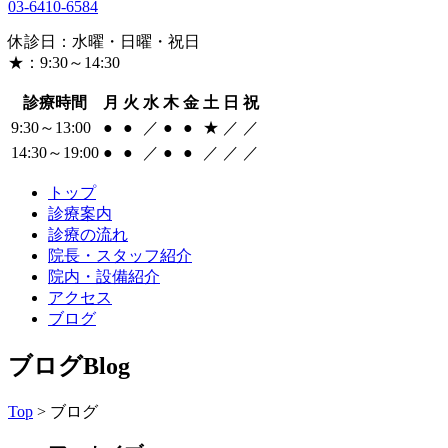
03-6410-6584
休診日：水曜・日曜・祝日
★：9:30～14:30
診療時間
月
火
水
木
金
土
日
祝
9:30～13:00
●
●
／
●
●
★
／
／
14:30～19:00
●
●
／
●
●
／
／
／
トップ
診療案内
診療の流れ
院長・スタッフ紹介
院内・設備紹介
アクセス
ブログ
ブログ
Blog
Top
> ブログ