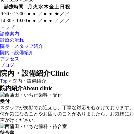
診療時間
月
火
水
木
金
土
日
祝
9:30～13:00
●
●
／
●
●
★
／
／
14:30～19:00
●
●
／
●
●
／
／
／
トップ
診療案内
診療の流れ
院長・スタッフ紹介
院内・設備紹介
アクセス
ブログ
院内・設備紹介
Clinic
Top
> 院内・設備紹介
院内紹介
About clinic
受付
スタッフが笑顔でお迎えし、丁寧な対応を心がけております。
何か気になることやお困りのことがありましたら、お気軽にお
声がけください。
待合室