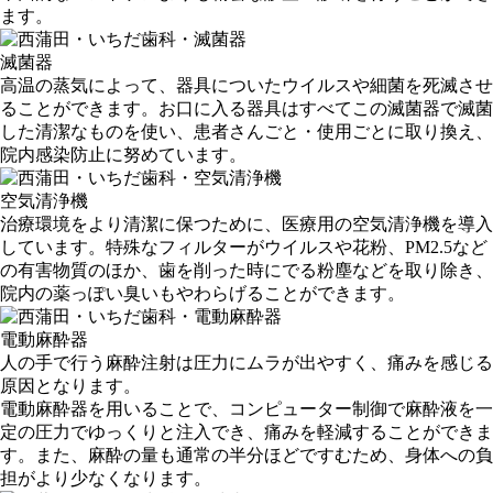
ます。
滅菌器
高温の蒸気によって、器具についたウイルスや細菌を死滅させ
ることができます。お口に入る器具はすべてこの滅菌器で滅菌
した清潔なものを使い、患者さんごと・使用ごとに取り換え、
院内感染防止に努めています。
空気清浄機
治療環境をより清潔に保つために、医療用の空気清浄機を導入
しています。特殊なフィルターがウイルスや花粉、PM2.5など
の有害物質のほか、歯を削った時にでる粉塵などを取り除き、
院内の薬っぽい臭いもやわらげることができます。
電動麻酔器
人の手で行う麻酔注射は圧力にムラが出やすく、痛みを感じる
原因となります。
電動麻酔器を用いることで、コンピューター制御で麻酔液を一
定の圧力でゆっくりと注入でき、痛みを軽減することができま
す。また、麻酔の量も通常の半分ほどですむため、身体への負
担がより少なくなります。