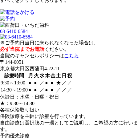
すべてをクリアしております。
03-6410-6584
※ご予約日当日に来られなくなった場合は、
必ず当院までお電話
ください。
当院のキャンセルポリシーは
こちら
〒144-0051
東京都大田区西蒲田4-22-11
診療時間
月
火
水
木
金
土
日
祝
9:30～13:00
●
●
／
●
●
★
／
／
14:30～19:00
●
●
／
●
●
／
／
／
休診日：水曜・日曜・祝日
★：9:30～14:30
各種保険取り扱い
保険診療を主軸に診療を行っています。
自由診療は選択肢の一環としてご説明し、ご希望の方に行いま
す。
予約優先診療